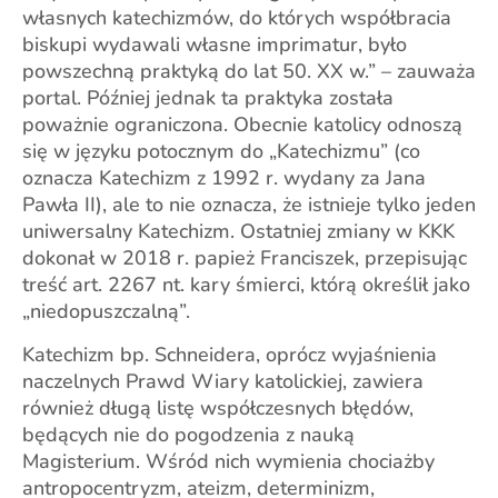
własnych katechizmów, do których współbracia
biskupi wydawali własne imprimatur, było
powszechną praktyką do lat 50. XX w.” – zauważa
portal. Później jednak ta praktyka została
poważnie ograniczona. Obecnie katolicy odnoszą
się w języku potocznym do „Katechizmu” (co
oznacza Katechizm z 1992 r. wydany za Jana
Pawła II), ale to nie oznacza, że istnieje tylko jeden
uniwersalny Katechizm. Ostatniej zmiany w KKK
dokonał w 2018 r. papież Franciszek, przepisując
treść art. 2267 nt. kary śmierci, którą określił jako
„niedopuszczalną”.
Katechizm bp. Schneidera, oprócz wyjaśnienia
naczelnych Prawd Wiary katolickiej, zawiera
również długą listę współczesnych błędów,
będących nie do pogodzenia z nauką
Magisterium. Wśród nich wymienia chociażby
antropocentryzm, ateizm, determinizm,