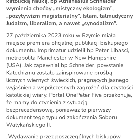
katolicką nauką, bp Athanasius Schneider
wymienia choćby „mistyczny ekologizm”,
„pozytywizm magisterialny”, Islam, talmudyczny
Judaizm, liberalizm, a nawet „synodalizm”.
27 października 2023 roku w Rzymie miała
miejsce premiera oficjalnej publikacji biskupiego
dokumentu. Imprimatur udzielił bp Peter Libasci,
metropolita Manchester w New Hampshire
(USA). Jak zapewniał bp Schneider, powstanie
Katechizmu zostało zainspirowane prośbą
licznych wiernych świeckich, pragnących jasnego
wyjaśnienia współczesnych zagrożeń dla czystości
katolickiej wiary. Portal OnePeter Five przekonuje,
że mamy do czynienia z sytuacją
bezprecedensową, ponieważ to pierwszy
dokument tego typu od zakończenia Soboru
Watykańskiego II.
„Wydawanie przez poszczególnych biskupów