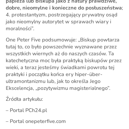
papieża lub biskupa jako z natury prawdziwe,
dobre, nieomylne i konieczne do posłuszeństwa
;
4. protestantyzm, postrzegający prywatny osąd
jako nieomylny autorytet w sprawach wiary i
moralności”.
One Peter Five podsumowuje: „Biskup powtarza
tutaj to, co było powszechnie wyznawane przez
wszystkich wiernych aż do naszych czasów. Ta
katechetyczna moc była praktyką biskupów przez
wieki, a teraz jesteśmy świadkami powrotu tej
praktyki i początku końca ery hiper-über-
ultramontanizmu lub, jak to określa Jego
Ekscelencja, „pozytywizmu magisterialnego”.
Źródła artykułu:
– Portal PCh24.pl
– Portal onepeterfive.com