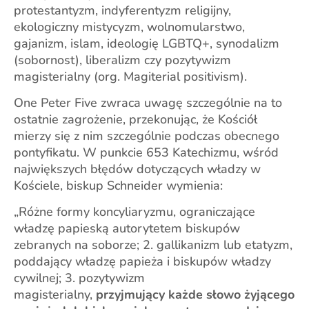
protestantyzm, indyferentyzm religijny,
ekologiczny mistycyzm, wolnomularstwo,
gajanizm, islam, ideologię LGBTQ+, synodalizm
(sobornost), liberalizm czy pozytywizm
magisterialny (org. Magiterial positivism).
One Peter Five zwraca uwagę szczególnie na to
ostatnie zagrożenie, przekonując, że Kościół
mierzy się z nim szczególnie podczas obecnego
pontyfikatu. W punkcie 653 Katechizmu, wśród
największych błędów dotyczących władzy w
Kościele, biskup Schneider wymienia:
„Różne formy koncyliaryzmu, ograniczające
władzę papieską autorytetem biskupów
zebranych na soborze; 2. gallikanizm lub etatyzm,
poddający władzę papieża i biskupów władzy
cywilnej; 3. pozytywizm
magisterialny,
przyjmujący każde słowo żyjącego