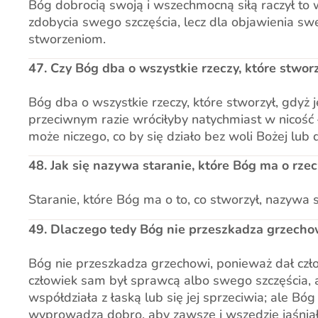
Bóg dobrocią swoją i wszechmocną siłą raczył to 
zdobycia swego szczęścia, lecz dla objawienia swe
stworzeniom.
47. Czy Bóg dba o wszystkie rzeczy, które stwor
Bóg dba o wszystkie rzeczy, które stworzył, gdyż j
przeciwnym razie wróciłyby natychmiast w nicość – i
może niczego, co by się działo bez woli Bożej lub
48. Jak się nazywa staranie, które Bóg ma o rze
Staranie, które Bóg ma o to, co stworzył, nazywa 
49. Dlaczego tedy Bóg nie przeszkadza grzecho
Bóg nie przeszkadza grzechowi, ponieważ dał czł
człowiek sam był sprawcą albo swego szczęścia, a
współdziała z łaską lub się jej sprzeciwia; ale B
wyprowadza dobro, aby zawsze i wszędzie jaśniała