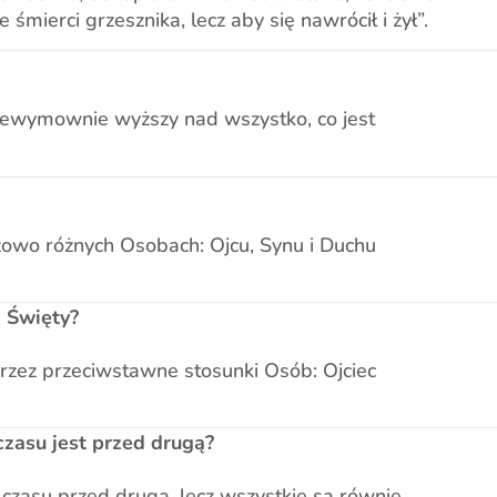
 śmierci grzesznika, lecz aby się nawrócił i żył”.
i niewymownie wyższy nad wszystko, co jest
czowo różnych Osobach: Ojcu, Synu i Duchu
h Święty?
przez przeciwstawne stosunki Osób: Ojciec
czasu jest przed drugą?
 czasu przed drugą, lecz wszystkie są równie