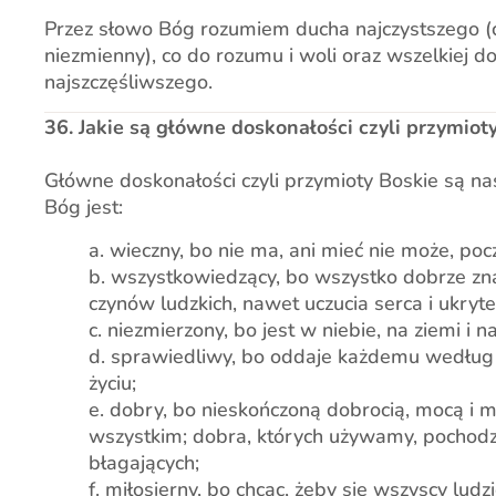
Przez słowo Bóg rozumiem ducha najczystszego (cz
niezmienny), co do rozumu i woli oraz wszelkiej d
najszczęśliwszego.
36. Jakie są główne doskonałości czyli przymiot
Główne doskonałości czyli przymioty Boskie są na
Bóg jest:
a. wieczny, bo nie ma, ani mieć nie może, poc
b. wszystkowiedzący, bo wszystko dobrze zna
czynów ludzkich, nawet uczucia serca i ukryte
c. niezmierzony, bo jest w niebie, na ziemi i 
d. sprawiedliwy, bo oddaje każdemu według 
życiu;
e. dobry, bo nieskończoną dobrocią, mocą i m
wszystkim; dobra, których używamy, pochodz
błagających;
f. miłosierny, bo chcąc, żeby się wszyscy ludz