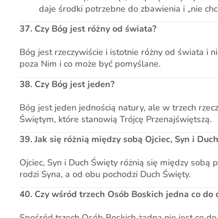
daje środki potrzebne do zbawienia i „nie chce
37. Czy Bóg jest różny od świata?
Bóg jest rzeczywiście i istotnie różny od świata 
poza Nim i co może być pomyślane.
38. Czy Bóg jest jeden?
Bóg jest jeden jednością natury, ale w trzech rze
Świętym, które stanowią Trójcę Przenajświętszą.
39. Jak się różnią między sobą Ojciec, Syn i Duc
Ojciec, Syn i Duch Święty różnią się między sobą 
rodzi Syna, a od obu pochodzi Duch Święty.
40. Czy wśród trzech Osób Boskich jedna co do 
Spośród trzech Osób Boskich żadna nie jest co do