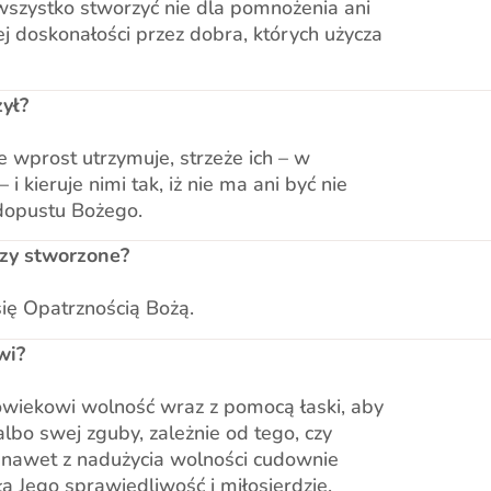
wszystko stworzyć nie dla pomnożenia ani
j doskonałości przez dobra, których użycza
zył?
e wprost utrzymuje, strzeże ich – w
 kieruje nimi tak, iż nie ma ani być nie
 dopustu Bożego.
czy stworzone?
się Opatrznością Bożą.
wi?
owiekowi wolność wraz z pomocą łaski, aby
lbo swej zguby, zależnie od tego, czy
óg nawet z nadużycia wolności cudownie
 Jego sprawiedliwość i miłosierdzie.