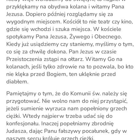
przyklękamy na obydwa kolana i witamy Pana
Jezusa. Dopiero później rozglądamy się za
wygodnym miejscem. Kościół to nie teatr czy kino,
gdzie się wchodzi i szuka miejsca. W kościele
spotykamy Pana Jezusa, Żywego i Obecnego.
Kiedy już usiądziemy czy staniemy, myślimy o tym,
co się za chwilę dokona. Pan Jezus w czasie
Przeistoczenia zstąpi na ołtarz. Witamy Go na
kolanach, jeśli tylko zdrowie na to pozwala, bo kto
nie klęka przed Bogiem, ten uklęknie przed
diabłem.
Pamiętajmy o tym, że do Komunii św. należy się
przygotować. Nie wolno nam do niej przystąpić,
jeżeli sumienie wyrzuca nam popełniony grzech
ciężki. Wtedy najpierw trzeba udać się do
konfesjonału. Inaczej popełniamy zbrodnię
Judasza, dając Panu fałszywy pocałunek, gdy w
naszym sercu króluje grzech ciężki.