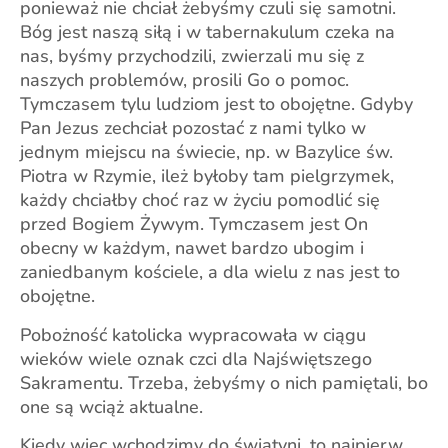
ponieważ nie chciał żebyśmy czuli się samotni.
Bóg jest naszą siłą i w tabernakulum czeka na
nas, byśmy przychodzili, zwierzali mu się z
naszych problemów, prosili Go o pomoc.
Tymczasem tylu ludziom jest to obojętne. Gdyby
Pan Jezus zechciał pozostać z nami tylko w
jednym miejscu na świecie, np. w Bazylice św.
Piotra w Rzymie, ileż byłoby tam pielgrzymek,
każdy chciałby choć raz w życiu pomodlić się
przed Bogiem Żywym. Tymczasem jest On
obecny w każdym, nawet bardzo ubogim i
zaniedbanym kościele, a dla wielu z nas jest to
obojętne.
Pobożność katolicka wypracowała w ciągu
wieków wiele oznak czci dla Najświętszego
Sakramentu. Trzeba, żebyśmy o nich pamiętali, bo
one są wciąż aktualne.
Kiedy więc wchodzimy do świątyni, to najpierw