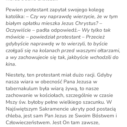
Pewien protestant zapytał swojego kolegę
katolika: –
Czy wy naprawdę wierzycie, że w tym
białym opłatku mieszka Jezus Chrystus? –
Oczywiście –
padła odpowiedź.
– Wy tylko tak
mówicie – powiedział protestant – Przecież
gdybyście naprawdę w to wierzyli, to byście
czołgali się na kolanach przed waszymi ołtarzami,
a wy zachowujecie się tak, jakbyście wchodzili do
kina
.
Niestety, ten protestant miał dużo racji. Gdyby
nasza wiara w obecność Pana Jezusa w
tabernakulum była wiarą żywą, to nasze
zachowanie w kościołach, szczególnie w czasie
Mszy św. byłoby pełne wielkiego szacunku. W
Najświętszym Sakramencie ukryty pod postacią
chleba, jest sam Pan Jezus ze Swoim Bóstwem i
Człowieczeństwem. Jest On tam zawsze,