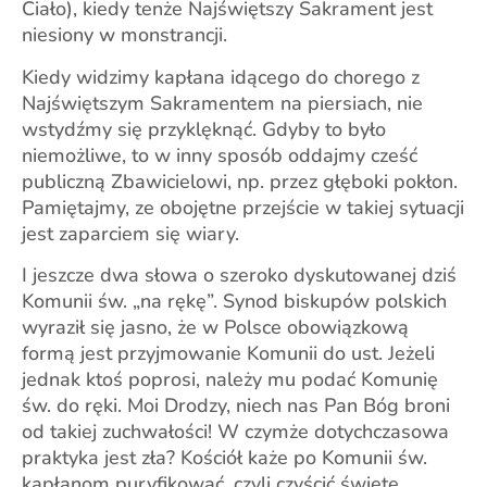
Ciało), kiedy tenże Najświętszy Sakrament jest
niesiony w monstrancji.
Kiedy widzimy kapłana idącego do chorego z
Najświętszym Sakramentem na piersiach, nie
wstydźmy się przyklęknąć. Gdyby to było
niemożliwe, to w inny sposób oddajmy cześć
publiczną Zbawicielowi, np. przez głęboki pokłon.
Pamiętajmy, ze obojętne przejście w takiej sytuacji
jest zaparciem się wiary.
I jeszcze dwa słowa o szeroko dyskutowanej dziś
Komunii św. „na rękę”. Synod biskupów polskich
wyraził się jasno, że w Polsce obowiązkową
formą jest przyjmowanie Komunii do ust. Jeżeli
jednak ktoś poprosi, należy mu podać Komunię
św. do ręki. Moi Drodzy, niech nas Pan Bóg broni
od takiej zuchwałości! W czymże dotychczasowa
praktyka jest zła? Kościół każe po Komunii św.
kapłanom puryfikować, czyli czyścić święte