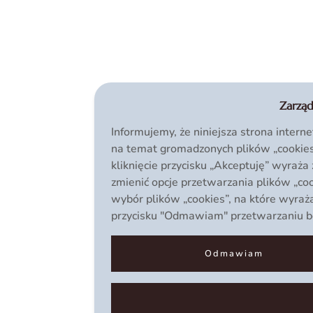
Zarząd
Informujemy, że niniejsza strona intern
na temat gromadzonych plików „cookies
kliknięcie przycisku „Akceptuję” wyraż
zmienić opcje przetwarzania plików „coo
wybór plików „cookies”, na które wyraż
przycisku "Odmawiam" przetwarzaniu będ
Odmawiam