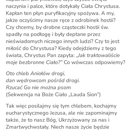
naczynia i palce, które dotykały Ciała Chrystusa.
Kapłan ten płyn puryfikacyjny spożywa. A my,
jakże oczyścimy nasze ręce z odrobinek hostii?
Czy chcemy, by drobne cząsteczki hostii św.
spadły na podłogę i były deptane przez
nieświadomych niczego innych ludzi? Czy to jest
miłość do Chrystusa? Kiedy odejdziemy z tego
świata, Chrystus Pan zapyta: „
Jak traktowaliście
moje bezbronne Ciało?”
Co wówczas odpowiemy?
Oto chleb Aniołów drogi,
dan wędrowcom pośród drogi.
Rzucać Go nie można psom
(Sekwencja na Boże Ciało „Lauda Sion”)
Tak więc posilajmy się tym chlebem, kochajmy
eucharystycznego Jezusa, ale nie zapominajmy
także, że to nasz Bóg, Ukrzyżowany za nas i
Zmartwychwstały. Niech nasze życie będzie