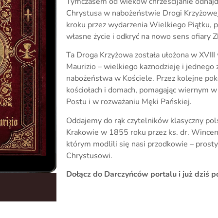
Tymczasem od wieków chrześcijanie odnajd
Chrystusa w nabożeństwie Drogi Krzyżowej.
kroku przez wydarzenia Wielkiego Piątku, p
własne życie i odkryć na nowo sens ofiary Z
Ta Droga Krzyżowa została ułożona w XVIII 
Maurizio – wielkiego kaznodzieję i jednego
nabożeństwa w Kościele. Przez kolejne po
kościołach i domach, pomagając wiernym w
Postu i w rozważaniu Męki Pańskiej.
Oddajemy do rąk czytelników klasyczny pol
Krakowie w 1855 roku przez ks. dr. Wincen
którym modlili się nasi przodkowie – prosty
Chrystusowi.
Dołącz do Darczyńców portalu i już dziś p