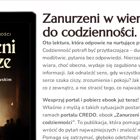
Zanurzeni w wierz
do codzienności.
Oto lektura, która odpowie na nurtujące p
Codzienność potrafi być przytłaczająca – d
modlitwie, pytania bez odpowiedzi. Nierza
wiara, choć obecna, wydaje się zagubiona
informacji. Jak odnaleźć sens, gdy wszyst
serce szuka ciszy, zrozumienia i pokoju? Ja
co z zewnątrz, a nie stracić tego, co najwa
Wesprzyj portal i pobierz ebook już teraz!
Właśnie z myślą o takich sytuacjach post
ramach
portalu CREDO
, ebook
„Zanurzeni 
codzienności”
. To publikacja, która poma
wrócić do pytań najważniejszych i znaleźć 
Pomaga się zatrzymać, głęboko odetchnąć i 