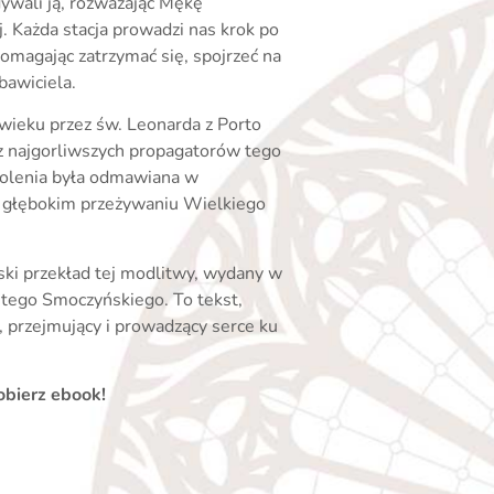
ywali ją, rozważając Mękę
 Każda stacja prowadzi nas krok po
omagając zatrzymać się, spojrzeć na
bawiciela.
wieku przez św. Leonarda z Porto
 z najgorliwszych propagatorów tego
kolenia była odmawiana w
 głębokim przeżywaniu Wielkiego
ski przekład tej modlitwy, wydany w
tego Smoczyńskiego. To tekst,
, przejmujący i prowadzący serce ku
obierz ebook!