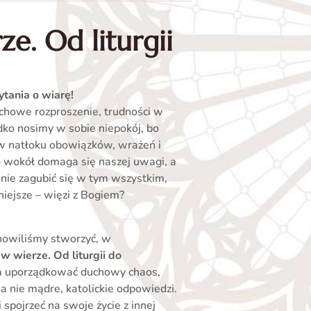
e. Od liturgii
ytania o wiarę!
uchowe rozproszenie, trudności w
dko nosimy w sobie niepokój, bo
 w natłoku obowiązków, wrażeń i
ko wokół domaga się naszej uwagi, a
k nie zagubić się w tym wszystkim,
żniejsze – więzi z Bogiem?
anowiliśmy stworzyć, w
w wierze. Od liturgii do
ga uporządkować duchowy chaos,
na nie mądre, katolickie odpowiedzi.
spojrzeć na swoje życie z innej