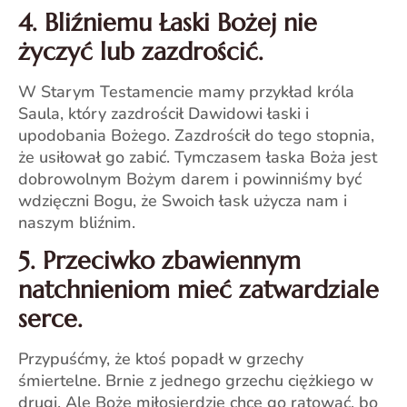
4. Bliźniemu Łaski Bożej nie
życzyć lub zazdrościć.
W Starym Testamencie mamy przykład króla
Saula, który zazdrościł Dawidowi łaski i
upodobania Bożego. Zazdrościł do tego stopnia,
że usiłował go zabić. Tymczasem łaska Boża jest
dobrowolnym Bożym darem i powinniśmy być
wdzięczni Bogu, że Swoich łask użycza nam i
naszym bliźnim.
5. Przeciwko zbawiennym
natchnieniom mieć zatwardziale
serce.
Przypuśćmy, że ktoś popadł w grzechy
śmiertelne. Brnie z jednego grzechu ciężkiego w
drugi. Ale Boże miłosierdzie chce go ratować, bo