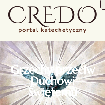
Grzechy przeciw
Duchowi
Świętemu