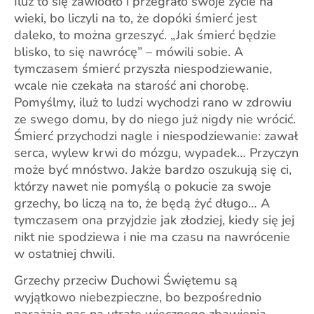
Iluż to się zawiodło i przegrało swoje życie na
wieki, bo liczyli na to, że dopóki śmierć jest
daleko, to można grzeszyć. „Jak śmierć będzie
blisko, to się nawrócę” – mówili sobie. A
tymczasem śmierć przyszła niespodziewanie,
wcale nie czekała na starość ani chorobę.
Pomyślmy, iluż to ludzi wychodzi rano w zdrowiu
ze swego domu, by do niego już nigdy nie wrócić.
Śmierć przychodzi nagle i niespodziewanie: zawał
serca, wylew krwi do mózgu, wypadek… Przyczyn
może być mnóstwo. Jakże bardzo oszukują się ci,
którzy nawet nie pomyślą o pokucie za swoje
grzechy, bo liczą na to, że będą żyć długo… A
tymczasem ona przyjdzie jak złodziej, kiedy się jej
nikt nie spodziewa i nie ma czasu na nawrócenie
w ostatniej chwili.
Grzechy przeciw Duchowi Świętemu są
wyjątkowo niebezpieczne, bo bezpośrednio