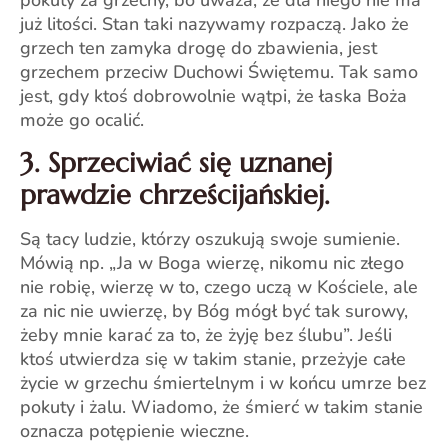
pokuty za grzechy, bo uważa, że dla niego nie ma
już litości. Stan taki nazywamy rozpaczą. Jako że
grzech ten zamyka drogę do zbawienia, jest
grzechem przeciw Duchowi Świętemu. Tak samo
jest, gdy ktoś dobrowolnie wątpi, że łaska Boża
może go ocalić.
3. Sprzeciwiać się uznanej
prawdzie chrześcijańskiej.
Są tacy ludzie, którzy oszukują swoje sumienie.
Mówią np. „Ja w Boga wierzę, nikomu nic złego
nie robię, wierzę w to, czego uczą w Kościele, ale
za nic nie uwierzę, by Bóg mógł być tak surowy,
żeby mnie karać za to, że żyję bez ślubu”. Jeśli
ktoś utwierdza się w takim stanie, przeżyje całe
życie w grzechu śmiertelnym i w końcu umrze bez
pokuty i żalu. Wiadomo, że śmierć w takim stanie
oznacza potępienie wieczne.