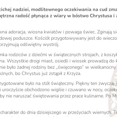
cichej nadziei, modlitewnego oczekiwania na cud zm
nętrzna radość płynąca z wiary w bóstwo Chrystusa i 
wna adoracja, wiosna kwiatów i powaga świec. Zginają si
dowej poduszce. Kościół przygotowywany jest do wieczorn
 przyjmują odświętny wystrój.
zymka rodziców z dziećmi w świątecznych strojach, z kosz
. Wszystkie drogi miast, osiedli i wiosek prowadzą do k
 nie było żadnej rodziny bez „święconego” w wielkanocny 
nych, bo Chrystus już zstąpił z Krzyża.
ygotowane było na stół świąteczny. Piękny ten zwyczaj 
i uroczyście obchodzono wigilie i czuwano w nocy, oczek
 nie naruszać świętowania przez prace kulinarne. Po Ms
arakter do dnia dzisiejszego w przeżyciach wiernych. Tu