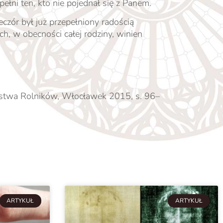
pełni ten, kto nie pojednał się z Panem.
zór był już przepełniony radością
, w obecności całej rodziny, winien
erstwa Rolników, Włocławek 2015, s. 96–
ARTYKUŁ
ARTYKUŁ