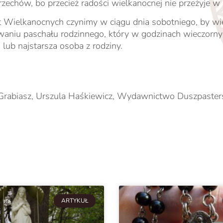
 grzechów, bo przecież radości wielkanocnej nie przeżyje w 
 Wielkanocnych czynimy w ciągu dnia sobotniego, by wiec
aniu paschału rodzinnego, który w godzinach wieczornych
a lub najstarsza osoba z rodziny.
sz Grabiasz, Urszula Haśkiewicz, Wydawnictwo Duszpast
ARTYKUŁ