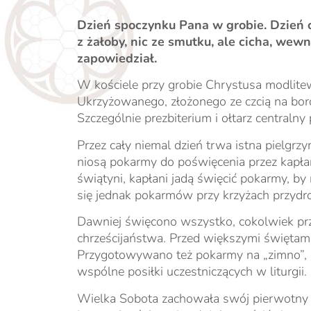
Dzień spoczynku Pana w grobie. Dzień 
z żałoby, nic ze smutku, ale cicha, wew
zapowiedział.
W kościele przy grobie Chrystusa modlite
Ukrzyżowanego, złożonego ze czcią na bor
Szczególnie prezbiterium i ołtarz centralny
Przez cały niemal dzień trwa istna pielgr
niosą pokarmy do poświęcenia przez kapłana
świątyni, kapłani jadą święcić pokarmy, by
się jednak pokarmów przy krzyżach przydroż
Dawniej święcono wszystko, cokolwiek prz
chrześcijaństwa. Przed większymi świętam
Przygotowywano też pokarmy na „zimno”, by
wspólne posiłki uczestniczących w liturgii.
Wielka Sobota zachowała swój pierwotny ch