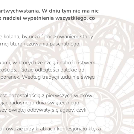
artwychwstania. W dniu tym nie ma nic
z nadziei wypełnienia wszystkiego, co
ę kolana, by uczcić pocałowaniem stopy
ej liturgii czuwania paschalnego.
ykami, w których ze czcią i nabożeństwem
ościoła. Gdzie odległości dalekie od
poranek. Według tradycji ludu nie święci
jest pozostałością z pierwszych wieków
ując radosnego dnia świątecznego.
zy Świętej odbywały się agapy, czyli
 i ówdzie przy kratkach konfesjonału klęka