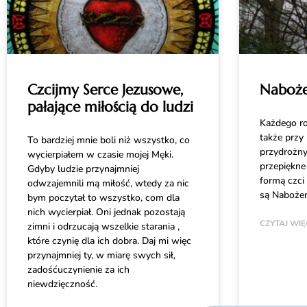
Czcijmy Serce Jezusowe,
Naboż
pałające miłością do ludzi
Każdego ro
także przy 
To bardziej mnie boli niż wszystko, co
przydrożny
wycierpiałem w czasie mojej Męki.
przepiękne 
Gdyby ludzie przynajmniej
formą czci
odwzajemnili mą miłość, wtedy za nic
są Naboże
bym poczytał to wszystko, com dla
nich wycierpiał. Oni jednak pozostają
CZYTAJ WIĘ
zimni i odrzucają wszelkie starania ,
które czynię dla ich dobra. Daj mi więc
przynajmniej ty, w miarę swych sił,
zadośćuczynienie za ich
niewdzięczność.