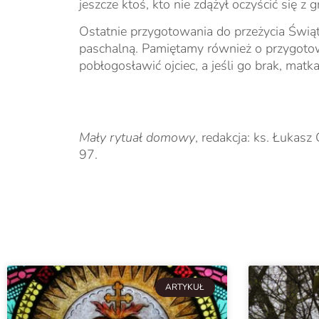
jeszcze ktoś, kto nie zdążył oczyścić się z
Ostatnie przygotowania do przeżycia Świąt
paschalną. Pamiętamy również o przygotow
pobłogosławić ojciec, a jeśli go brak, matk
Mały rytuał domowy
, redakcja: ks. Łuka
97.
ARTYKUŁ