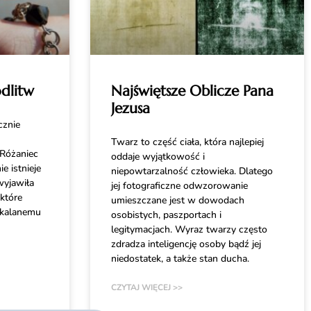
dlitw
Najświętsze Oblicze Pana
Jezusa
cznie
Twarz to część ciała, która najlepiej
Różaniec
oddaje wyjątkowość i
e istnieje
niepowtarzalność człowieka. Dlatego
wyjawiła
jej fotograficzne odwzorowanie
które
umieszczane jest w dowodach
okalanemu
osobistych, paszportach i
legitymacjach. Wyraz twarzy często
zdradza inteligencję osoby bądź jej
niedostatek, a także stan ducha.
CZYTAJ WIĘCEJ >>