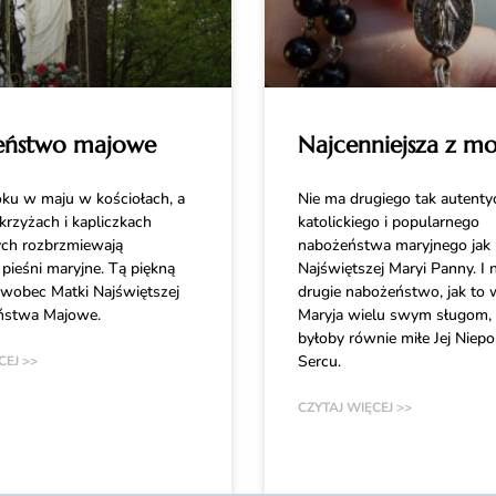
eństwo majowe
Najcenniejsza z mo
ku w maju w kościołach, a
Nie ma drugiego tak autenty
krzyżach i kapliczkach
katolickiego i popularnego
ch rozbrzmiewają
nabożeństwa maryjnego jak 
pieśni maryjne. Tą piękną
Najświętszej Maryi Panny. I ni
 wobec Matki Najświętszej
drugie nabożeństwo, jak to 
ństwa Majowe.
Maryja wielu swym sługom, 
byłoby równie miłe Jej Niep
Sercu.
CEJ >>
CZYTAJ WIĘCEJ >>