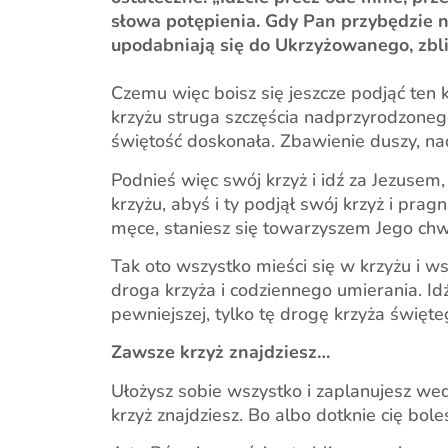
słowa potępienia. Gdy Pan przybędzie nas
upodabniają się do Ukrzyżowanego, zbli
Czemu więc boisz się jeszcze podjąć ten 
krzyżu struga szczęścia nadprzyrodzoneg
świętość doskonała. Zbawienie duszy, nad
Podnieś więc swój krzyż i idź za Jezusem,
krzyżu, abyś i ty podjął swój krzyż i pr
męce, staniesz się towarzyszem Jego chw
Tak oto wszystko mieści się w krzyżu i ws
droga krzyża i codziennego umierania. Idź
pewniejszej, tylko tę drogę krzyża święte
Zawsze krzyż znajdziesz…
Ułożysz sobie wszystko i zaplanujesz wedłu
krzyż znajdziesz. Bo albo dotknie cię bole