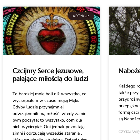
ARTYKUŁ
Czcijmy Serce Jezusowe,
Naboż
pałające miłością do ludzi
Każdego ro
także przy 
To bardziej mnie boli niż wszystko, co
przydrożny
wycierpiałem w czasie mojej Męki.
przepiękne 
Gdyby ludzie przynajmniej
formą czci
odwzajemnili mą miłość, wtedy za nic
są Naboże
bym poczytał to wszystko, com dla
nich wycierpiał. Oni jednak pozostają
CZYTAJ WIĘ
zimni i odrzucają wszelkie starania ,
które czynię dla ich dobra. Daj mi więc