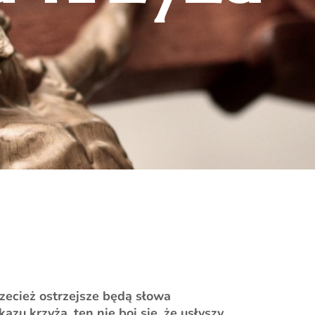
rzecież ostrzejsze będą słowa
azu krzyża, ten nie boi się, że usłyszy