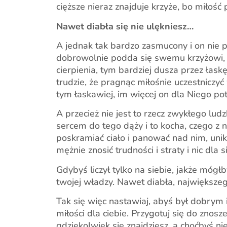
cięższe nieraz znajduje krzyże, bo miło
Nawet diabła się nie ulękniesz…
A jednak tak bardzo zasmucony i on nie poz
dobrowolnie podda się swemu krzyżowi, c
cierpienia, tym bardziej dusza przez łas
trudzie, że pragnąc miłośnie uczestniczyć
tym łaskawiej, im więcej on dla Niego potr
A przecież nie jest to rzecz zwykłego lud
sercem do tego dąży i to kocha, czego z n
poskramiać ciało i panować nad nim, uni
mężnie znosić trudności i straty i nic dla
Gdybyś liczył tylko na siebie, jakże mógłb
twojej władzy. Nawet diabła, największeg
Tak się więc nastawiaj, abyś był dobrym
miłości dla ciebie. Przygotuj się do zno
gdziekolwiek się znajdziesz, a choćbyś ni