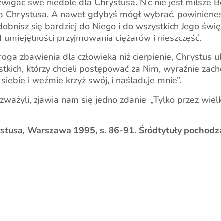
źwigać swe niedole dla Chrystusa. Nic nie jest milsze B
dla Chrystusa. A nawet gdybyś mógł wybrać, powinieneś
odobnisz się bardziej do Niego i do wszystkich Jego świę
od umiejętności przyjmowania ciężarów i nieszczęść.
droga zbawienia dla człowieka niż cierpienie, Chrystus
tkich, którzy chcieli postępować za Nim, wyraźnie zachęc
siebie i weźmie krzyż swój, i naśladuje mnie”.
rozważyli, zjawia nam się jedno zdanie: „Tylko przez wi
stusa,
Warszawa 1995, s. 86-91. Śródtytuły pochodzą