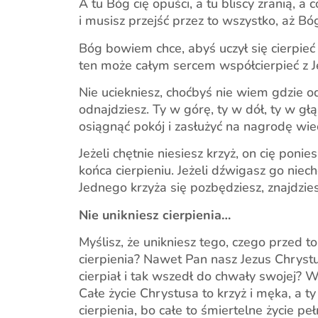
A tu Bóg cię opuści, a tu bliscy zranią, a
i musisz przejść przez to wszystko, aż Bóg
Bóg bowiem chce, abyś uczył się cierpieć
ten może całym sercem współcierpieć z J
Nie uciekniesz, choćbyś nie wiem gdzie od
odnajdziesz. Ty w górę, ty w dół, ty w głą
osiągnąć pokój i zasłużyć na nagrodę wie
Jeżeli chętnie niesiesz krzyż, on cię pon
końca cierpieniu. Jeżeli dźwigasz go niechę
Jednego krzyża się pozbędziesz, znajdzie
Nie unikniesz cierpienia…
Myślisz, że unikniesz tego, czego przed t
cierpienia? Nawet Pan nasz Jezus Chrystus
cierpiał i tak wszedł do chwały swojej? W
Całe życie Chrystusa to krzyż i męka, a ty
cierpienia, bo całe to śmiertelne życie pe