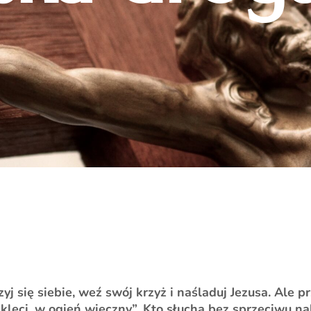
yj się siebie, weź swój krzyż i naśladuj Jezusa. Ale p
klęci, w ogień wieczny”. Kto słucha bez sprzeciwu nak