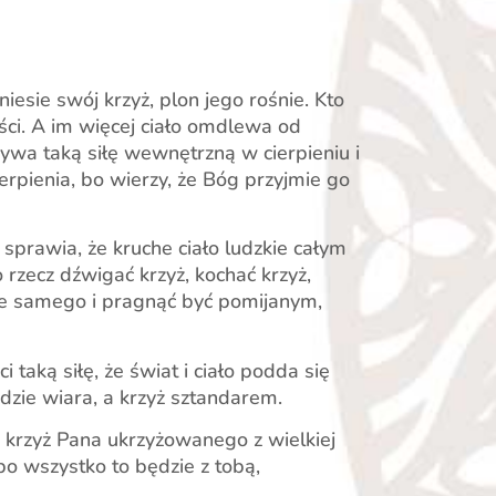
niesie swój krzyż, plon jego rośnie. Kto
ści. A im więcej ciało omdlewa od
bywa taką siłę wewnętrzną w cierpieniu i
ierpienia, bo wierzy, że Bóg przyjmie go
 sprawia, że kruche ciało ludzkie całym
 rzecz dźwigać krzyż, kochać krzyż,
bie samego i pragnąć być pomijanym,
 taką siłę, że świat i ciało podda się
dzie wiara, a krzyż sztandarem.
 krzyż Pana ukrzyżowanego z wielkiej
bo wszystko to będzie z tobą,