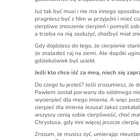
Już tak być musi i nie ma innego sposobu un
pragniesz być z Nim w przyjaźni i mieć c
cierpliwe znoszenie cierpień i pomyśl sob
a trzeba na nią zasłużyć, choćbyś miał zn
Gdy dojdziesz do tego, że cierpienie stan
że znalazłeś raj na ziemi. Ale dopóki ugin
gdziekolwiek byś uciekł.
Jeśli kto chce iść za mną, niech się zap
Do czego tu jesteś? Jeśli zrozumiesz, że d
Pawłem został porwany do siódmego nieba
wycierpieć dla mego imienia. A więc pozos
cierpieć dla imienia Jezusa! Jakaż czekała
wszyscy cenią sobie cierpliwość, choć mało
Chrystusa, gdy inni więcej jeszcze cierpią
Zrozum, że musisz żyć, umierając nieustan