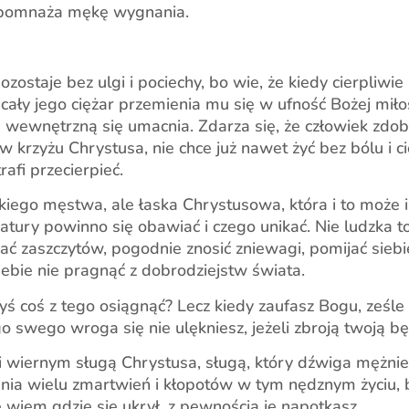
ść pomnaża mękę wygnania.
ostaje bez ulgi i pociechy, bo wie, że kiedy cierpliwie 
ały jego ciężar przemienia mu się w ufność Bożej miło
kę wewnętrzną się umacnia. Zdarza się, że człowiek zdo
 w krzyżu Chrystusa, nie chce już nawet żyć bez bólu i c
afi przecierpieć.
zkiego męstwa, ale łaska Chrystusowa, która i to może i
atury powinno się obawiać i czego unikać. Nie ludzka to
kać zaszczytów, pogodnie znosić zniewagi, pomijać sie
 siebie nie pragnąć z dobrodziejstw świata.
yś coś z tego osiągnąć? Lecz kiedy zaufasz Bogu, ześle ci
o swego wroga się nie ulękniesz, jeżeli zbroją twoją bę
 i wiernym sługą Chrystusa, sługą, który dźwiga mężnie
szenia wielu zmartwień i kłopotów w tym nędznym życiu, 
e wiem gdzie się ukrył, z pewnością je napotkasz.