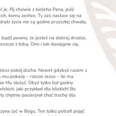
je. Pij chciwie z kielicha Pana, jeśli
 ich, komu zechce. Ty zaś nastaw się na
ręki życia nie są godne przyszłej chwały,
a, bądź pewny, że jesteś na dobrej drodze,
eszcze z tobą. Ono i tak dosięgnie cię,
ajdziesz pokój ducha. Nawet gdybyś razem z
 mu pokażę – rzecze Jezus – ile ma
sze Mu służyć. Obyś tylko był godny
skich, jaki przykład dla bliskich! Bo
ty chętnie pocierpiał choć trochę dla
czyna żyć w Bogu. Ten tylko potrafi pojąć