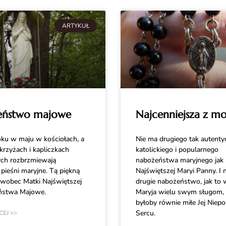
ARTYKUŁ
eństwo majowe
Najcenniejsza z mo
ku w maju w kościołach, a
Nie ma drugiego tak autenty
krzyżach i kapliczkach
katolickiego i popularnego
ch rozbrzmiewają
nabożeństwa maryjnego jak 
pieśni maryjne. Tą piękną
Najświętszej Maryi Panny. I ni
 wobec Matki Najświętszej
drugie nabożeństwo, jak to 
ństwa Majowe.
Maryja wielu swym sługom, 
byłoby równie miłe Jej Niep
Sercu.
CEJ >>