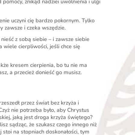
d pomocy, znikąd nadziei uwolnienia i ulgi
enie uczyni cię bardzo pokornym. Tylko
y zawsze i czeka wszędzie.
nieść z sobą siebie – i zawsze siebie
wiele cierpliwości, jeśli chce się
akże kresem cierpienia, bo tu nie ma
zasz, a przecież donieść go musisz.
rzeszedł przez świat bez krzyża i
 Czyż nie potrzeba było, aby Chrystus
kiej, jaką jest droga krzyża świętego?
ylisz sądząc, że szukasz czego innego niż
ej stoi na stopniach doskonałości, tym