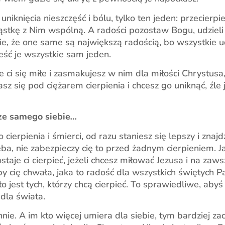
iknięcia nieszczęść i bólu, tylko ten jeden: przecierpieć 
ząstkę z Nim wspólną. A radości pozostaw Bogu, udzieli
ie, że one same są największą radością, bo wszystkie ud
ieść je wszystkie sam jeden.
ie ci się miłe i zasmakujesz w nim dla miłości Chrystus
asz się pod ciężarem cierpienia i chcesz go uniknąć, źle j
rze samego siebie
…
o cierpienia i śmierci, od razu staniesz się lepszy i zn
, nie zabezpieczy cię to przed żadnym cierpieniem. Ja
taje ci cierpieć, jeżeli chcesz miłować Jezusa i na zaw
by cię chwała, jaka to radość dla wszystkich świętych Pań
 jest tych, którzy chcą cierpieć. To sprawiedliwe, abyś 
 dla świata.
nie. A im kto więcej umiera dla siebie, tym bardziej za