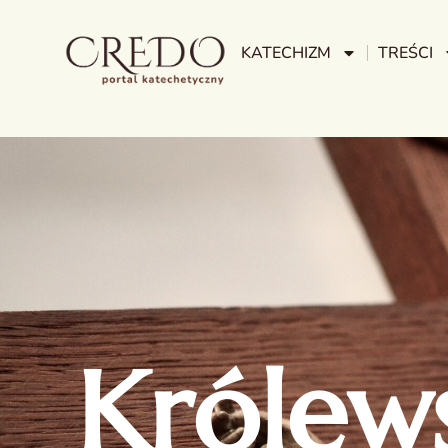
KATECHIZM
TREŚCI
Królew