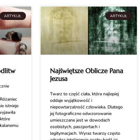
ARTYKUŁ
ARTYKUŁ
dlitw
Najświętsze Oblicze Pana
Jezusa
cznie
Twarz to część ciała, która najlepiej
Różaniec
oddaje wyjątkowość i
e istnieje
niepowtarzalność człowieka. Dlatego
wyjawiła
jej fotograficzne odwzorowanie
które
umieszczane jest w dowodach
okalanemu
osobistych, paszportach i
legitymacjach. Wyraz twarzy często
zdradza inteligencję osoby bądź jej