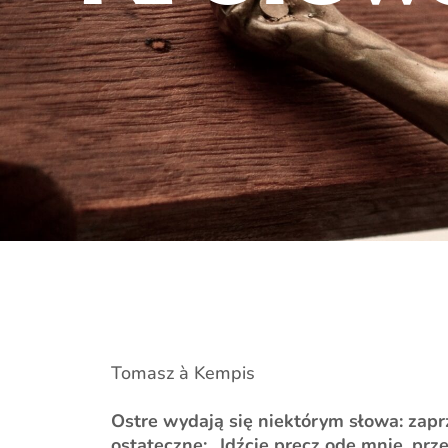
Tomasz à Kempis
Ostre wydają się niektórym słowa: zaprz
ostateczne: „Idźcie precz ode mnie, prze