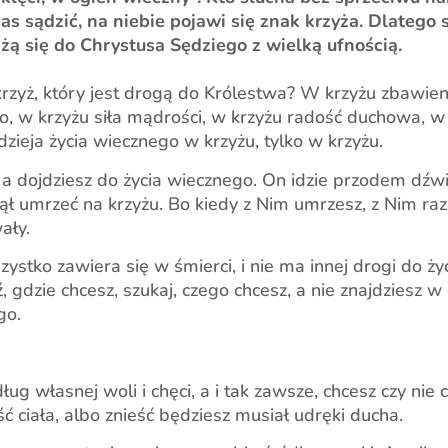
 sądzić, na niebie pojawi się znak krzyża. Dlatego sł
żą się do Chrystusa Sędziego z wielką ufnością.
krzyż, który jest drogą do Królestwa? W krzyżu zbawien
o, w krzyżu siła mądrości, w krzyżu radość duchowa, w
zieja życia wiecznego w krzyżu, tylko w krzyżu.
 a dojdziesz do życia wiecznego. On idzie przodem dźwi
agnął umrzeć na krzyżu. Bo kiedy z Nim umrzesz, z Nim r
ały.
zystko zawiera się w śmierci, i nie ma innej drogi do ż
, gdzie chcesz, szukaj, czego chcesz, a nie znajdziesz w
go.
g własnej woli i chęci, a i tak zawsze, chcesz czy nie c
ść ciała, albo znieść będziesz musiał udręki ducha.