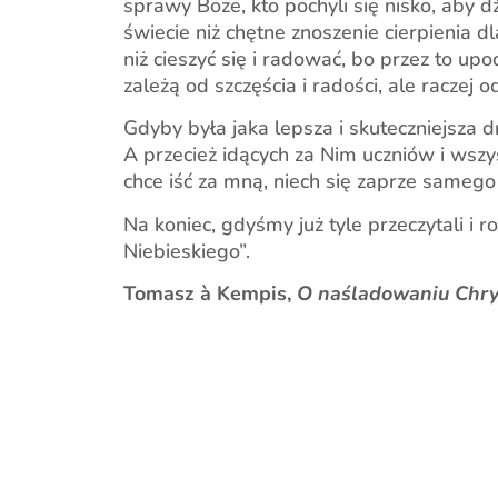
sprawy Boże, kto pochyli się nisko, aby d
świecie niż chętne znoszenie cierpienia 
niż cieszyć się i radować, bo przez to up
zależą od szczęścia i radości, ale raczej 
Gdyby była jaka lepsza i skuteczniejsza 
A przecież idących za Nim uczniów i wszys
chce iść za mną, niech się zaprze samego 
Na koniec, gdyśmy już tyle przeczytali i 
Niebieskiego”.
Tomasz à Kempis,
O naśladowaniu Chry