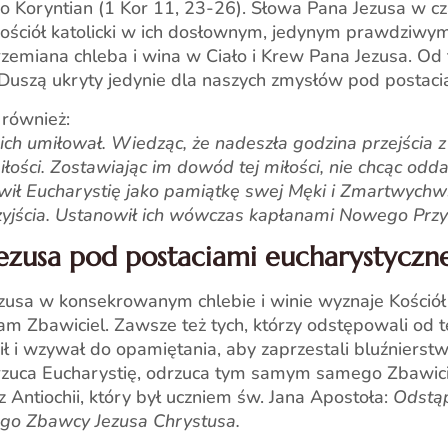
o Koryntian (1 Kor 11, 23-26). Słowa Pana Jezusa w cz
ościół katolicki w ich dosłownym, jedynym prawdziwym
zemiana chleba i wina w Ciało i Krew Pana Jezusa. Od
uszą ukryty jedynie dla naszych zmysłów pod postacia
 również:
ch umiłował. Wiedząc, że nadeszła godzina przejścia z
łości. Zostawiając im dowód tej miłości, nie chcąc oddal
owił Eucharystię jako pamiątkę swej Męki i Zmartwychws
yjścia. Ustanowił ich wówczas kapłanami Nowego Przy
ezusa pod postaciami eucharystyczne
zusa w konsekrowanym chlebie i winie wyznaje Kościół 
m Zbawiciel. Zawsze też tych, którzy odstępowali od te
ł i wzywał do opamiętania, aby zaprzestali bluźnierstw 
rzuca Eucharystię, odrzuca tym samym samego Zbawiciela
z Antiochii, który był uczniem św. Jana Apostoła:
Odstąp
zego Zbawcy Jezusa Chrystusa.