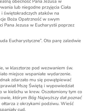
realną obecność Pana Jezusa w
ywania lub niegodne przyjęcia Ciała
ń i świętokradczych ataków na
anacje Boża Opatrzność w swym
ci Pana Jezusa w Eucharystii poprzez
uda Eucharystyczne”. Oto parę zaledwie
ie, w klasztorze pod wezwaniem św.
iało miejsce wspaniałe wydarzenie.
 jednak zdarzało mu się powątpiewać
dprawiał Mszę Świętą i wypowiedział
ino w kielichu w krew. Oszołomiony tym co
kowie, którym Bóg Najwyższy dał poznać
 ołtarza z okrzykami podziwu. Wieść
spaniały cud.