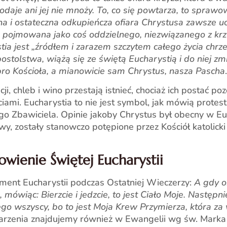
e dodaje ani jej nie mnoży. To, co się powtarza, to spra
na i ostateczna odkupieńcza ofiara Chrystusa zawsze uo
m pojmowana jako coś oddzielnego, niezwiązanego z krz
tia jest „źródłem i zarazem szczytem całego życia chrze
apostolstwa, wiążą się ze świętą Eucharystią i do niej 
bro Kościoła, a mianowicie sam Chrystus, nasza Pascha
.
 chleb i wino przestają istnieć, chociaż ich postać pozos
ami. Eucharystia to nie jest symbol, jak mówią protest
Zbawiciela. Opinie jakoby Chrystus był obecny w Euch
 zostały stanowczo potępione przez Kościół katolicki 
wienie Świętej Eucharystii
ment Eucharystii podczas Ostatniej Wieczerzy:
A gdy o
mówiąc: Bierzcie i jedzcie, to jest Ciało Moje. Następn
niego wszyscy, bo to jest Moja Krew Przymierza, która 
arzenia znajdujemy również w Ewangelii wg św. Marka 