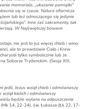
wowanie memoriale, „ukazanie pamiątki”
becnia się w czasie. Natura ofiarnicza
yżem lub też odnoszącego się jedynie
ścijańskiego”. Inne zaś sakramenty, tak
zmierzają. W Najświętszej bowiem
taje, nie jest to już więcej chleb i wino,
anci, ale to prawdziwie Ciało i Krew
arystii tylko symbolicznie lub że
na Soborze Trydenckim. (Sesja XIII,
ni jedli, Jezus wziął chleb i odmówiwszy
ie wziął kielich i odmówiwszy
za wielu będzie wylana na odpuszczenie
(Mk 14, 22-24), św. Łukasza (Łk 22, 17-