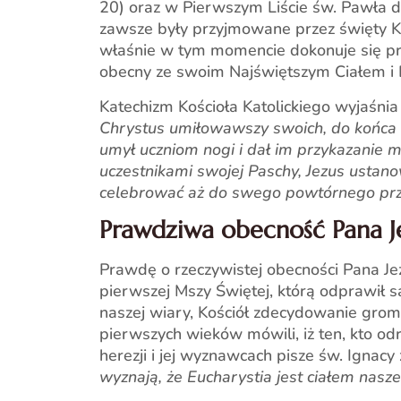
20) oraz w Pierwszym Liście św. Pawła d
zawsze były przyjmowane przez święty K
właśnie w tym momencie dokonuje się pr
obecny ze swoim Najświętszym Ciałem i D
Katechizm Kościoła Katolickiego wyjaśnia
Chrystus umiłowawszy swoich, do końca i
umył uczniom nogi i dał im przykazanie mi
uczestnikami swojej Paschy, Jezus ustan
celebrować aż do swego powtórnego prz
Prawdziwa obecność Pana J
Prawdę o rzeczywistej obecności Pana Je
pierwszej Mszy Świętej, którą odprawił sa
naszej wiary, Kościół zdecydowanie gromi
pierwszych wieków mówili, iż ten, kto od
herezji i jej wyznawcach pisze św. Ignacy 
wyznają, że Eucharystia jest ciałem nas