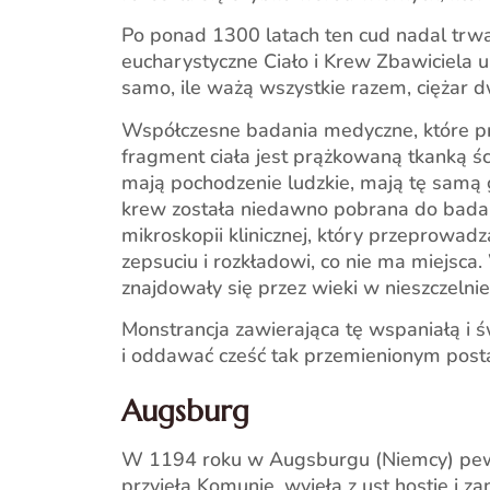
Po ponad 1300 latach ten cud nadal trwa.
eucharystyczne Ciało i Krew Zbawiciela um
samo, ile ważą wszystkie razem, ciężar d
Współczesne badania medyczne, które pr
fragment ciała jest prążkowaną tkanką śc
mają pochodzenie ludzkie, mają tę samą g
krew została niedawno pobrana do badania 
mikroskopii klinicznej, który przeprowad
zepsuciu i rozkładowi, co nie ma miejsca
znajdowały się przez wieki w nieszczelni
Monstrancja zawierająca tę wspaniałą i ś
i oddawać cześć tak przemienionym postac
Augsburg
W 1194 roku w Augsburgu (Niemcy) pewn
przyjęła Komunię, wyjęła z ust hostię i 