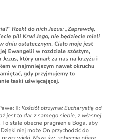
ia?” Rzekł do nich Jezus: „Zaprawdę,
ie pili Krwi Jego, nie będziecie mieli
 w dniu ostatecznym. Ciało moje jest
jej Ewangelii w rozdziale szóstym,
Jezus, który umarł za nas na krzyżu i
iałem w najmniejszym nawet okruchu
pamiętać, gdy przyjmujemy to
nie łaski uświęcającej.
Paweł II:
Kościół otrzymał Eucharystię od
ż jest to dar z samego siebie, z własnej
. To stale obecne pragnienie Boga, aby
. Dzięki niej może On przychodzić do
a przez wieki.
Msza św. uobecnia ofiarę