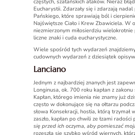
częstych, szatańskich ataków. Nieraz bł
Eucharystii. Zdarzały się i zdarzają nada
Pańskiego, które sprawiają ból i cierpie
Najświętsze Ciało i Krew Zbawiciela. W 
niezmierzonym miłosierdziu wielokrotnie
liczne znaki i cuda eucharystyczne.
Wiele spośród tych wydarzeń znajdziemy 
cudownych wydarzeń z dziesiątek opisywa
Lanciano
Jednym z najbardziej znanych jest zape
Longinusa, ok. 700 roku kapłan z zakonu
Kapłan, którego imienia nie znamy już dz
często w dokonujące się na ołtarzu podc
słowa Konsekracji, hostia, którą trzymał 
zaszło, kapłan po chwili ze łzami radośc
się przed ich oczyma, aby pomieszać moj
rozeszła się szybko wśród wiernych, któr