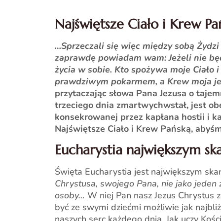
Najświętsze Ciało i Krew Pa
…Sprzeczali się więc między sobą Żydzi
zaprawdę powiadam wam: Jeżeli nie będzi
życia w sobie. Kto spożywa moje Ciało i
prawdziwym pokarmem, a Krew moja j
przytaczając słowa Pana Jezusa o tajemn
trzeciego dnia zmartwychwstał, jest o
konsekrowanej przez kapłana hostii i 
Najświętsze Ciało i Krew Pańską, abyśmy
Eucharystia największym s
Święta Eucharystia jest największym skarb
Chrystusa, swojego Pana, nie jako jeden 
osoby…
W niej Pan nasz Jezus Chrystus z
być ze swymi dziećmi możliwie jak najbliż
naszych serc każdego dnia. Jak uczy Kości