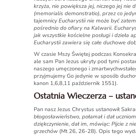
krzyża, nie powiększa jej, niczego jej ni
(memorialis demonstratio), przez co jedy
tajemnicy Eucharystii nie może być zate
pośrednio do ofiary na Kalwarii. Eucharys
jak wszystkie kościelne posługi i dzieła 
Eucharystii zawiera się całe duchowe do
W czasie Mszy Świętej podczas Konsekracji,
ale sam Pan Jezus ukryty pod tymi postaci
naszego umęczonego i zmartwychwstałego 
przyjmujemy Go jedynie w sposób duchowy,
kanon 1,6,8,11 październik 1551).
Ostatnia Wieczerza – ustano
Pan nasz Jezus Chrystus ustanowił Sakra
błogosławieństwo, połamał i dał uczniom, 
dziękczynienie, dał im, mówiąc: Pijcie z 
grzechów
(Mt 26, 26-28). Opis tego wyd