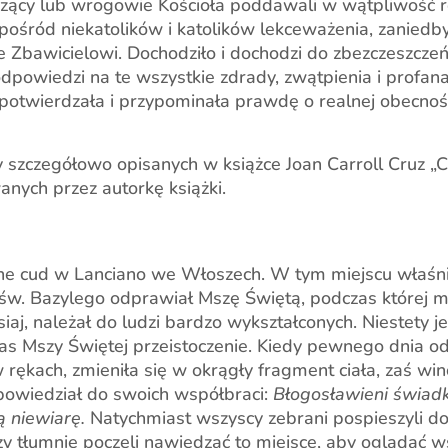
ądzący lub wrogowie Kościoła poddawali w wątpliwość 
l pośród niekatolików i katolików lekceważenia, zaniedb
nie Zbawicielowi. Dochodziło i dochodzi do zbezczeszcze
odpowiedzi na te wszystkie zdrady, zwątpienia i prof
 potwierdzała i przypominała prawdę o realnej obecnoś
szczegółowo opisanych w książce Joan Carroll Cruz „C
nych przez autorkę książki.
wne cud w Lanciano we Włoszech. W tym miejscu właśn
 św. Bazylego odprawiał Mszę Świętą, podczas której m
isiaj, należał do ludzi bardzo wykształconych. Niestety
zas Mszy Świętej przeistoczenie. Kiedy pewnego dnia o
w rękach, zmieniła się w okrągły fragment ciała, zaś w
i powiedział do swoich współbraci:
Błogosławieni świad
ą niewiarę.
Natychmiast wszyscy zebrani pospieszyli do
zy tłumnie poczęli nawiedzać to miejsce, aby oglądać w