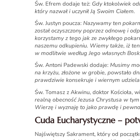
Św. Efrem dodaje też:
Gdy ktokolwiek odr
który nazwał i uczynił Ją Swoim Ciałem.
Św. Justyn poucza:
Nazywamy ten pokarm „
został oczyszczony poprzez odnowę i odp
korzystamy z tego jak ze zwykłego pokarm
naszemu odkupieniu. Wiemy także, iż ten
w modlitwie według Jego własnych Boskich
Św. Antoni Padewski dodaje:
Musimy mocn
na krzyżu, złożone w grobie, powstało dn
prawdziwie konsekruje i wiernym udziela
Św. Tomasz z Akwinu, doktor Kościoła, wi
realną obecność Jezusa Chrystusa w tym 
Wierzę i wyznaję to jako prawdę i pewno
Cuda Eucharystyczne – po
Najświętszy Sakrament, który od początku 