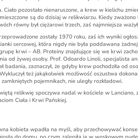
 Ciało pozostało nienaruszone, a krew w kielichu zmien
ieszczone są do dzisiaj w relikwiarzu. Kiedy zważono br
wóch równy był ciężarowi trzech, zaś najmniejsza ważył
zeprowadzone zostały 1970 roku, zaś ich wyniki ogłos
ianki sercowej, która nigdy nie była poddawana żadnej 
rupę krwi – AB. Proteiny znajdujące się we krwi zacho
od żywej osoby. Prof. Odoardo Linoli, specjalista anato
zał badania, zaznaczył, że gdyby krew pochodziła od o
. Wykluczył też jakąkolwiek możliwość oszustwa dokonan
e zamkniętych pojemnikach, nie uległy rozkładowi.
więtą relikwię spoczywa nadal w kościele w Lanciano, 
iom Ciała i Krwi Pańskiej.
a kobieta wpadła na myśl, aby przechowywać konsek
zaniosła do domu, po czym zalepiła ją w woskowym pudeł