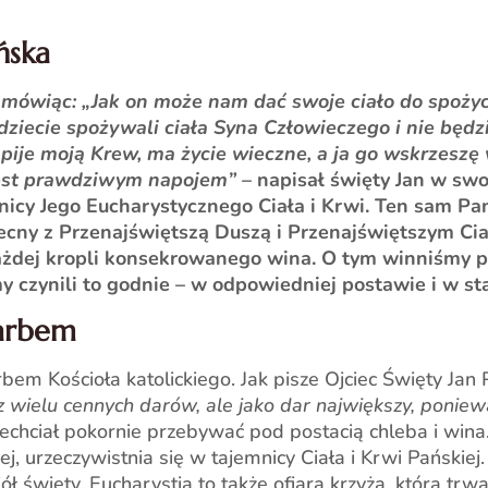
ńska
 mówiąc: „Jak on może nam dać swoje ciało do spożyc
ecie spożywali ciała Syna Człowieczego i nie będziec
 pije moją Krew, ma życie wieczne, a ja go wskrzeszę
est prawdziwym napojem”
– napisał święty Jan w swo
icy Jego Eucharystycznego Ciała i Krwi. Ten sam Pan 
becny z Przenajświętszą Duszą i Przenajświętszym C
każdej kropli konsekrowanego wina. O tym winniśmy 
 czynili to godnie – w odpowiedniej postawie i w sta
karbem
em Kościoła katolickiego. Jak pisze Ojciec Święty Jan 
z wielu cennych darów, ale jako dar największy, poniewa
echciał pokornie przebywać pod postacią chleba i wina
ej, urzeczywistnia się w tajemnicy Ciała i Krwi Pańskiej
ół święty, Eucharystia to także ofiara krzyża, która trw