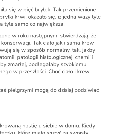
iła się w pięć bryłek. Tak przemienione
yłki krwi, okazało się, iż jedna waży tyle
a tyle samo co największa.
zone w roku następnym, stwierdzają, że
konserwacji. Tak ciało jak i sama krew
wują się w sposób normalny, tak, jakby
mii, patologii histologicznej, chemii i
soby zmarłej, podlegałaby szybkiemu
ego w przeszłości. Choć ciało i krew
zaś pielgrzymi mogą do dzisiaj podziwiać
rowaną hostię u siebie w domu. Kiedy
eczku, które miało służyć za swoisty