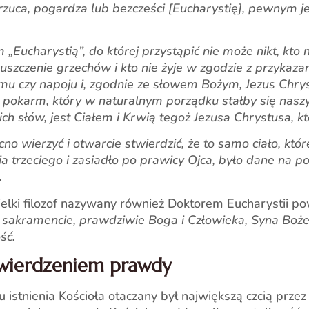
zuca, pogardza lub bezcześci [Eucharystię], pewnym je
Eucharystią”, do której przystąpić nie może nikt, kto n
uszczenie grzechów i kto nie żyje w zgodzie z przykaz
u czy napoju i, zgodnie ze słowem Bożym, Jezus Chryst
 pokarm, który w naturalnym porządku stałby się nasz
 słów, jest Ciałem i Krwią tegoż Jezusa Chrystusa, któ
o wierzyć i otwarcie stwierdzić, że to samo ciało, które
ia trzeciego i zasiadło po prawicy Ojca, było dane na 
.
elki filozof nazywany również Doktorem Eucharystii pow
sakramencie, prawdziwie Boga i Człowieka, Syna Bożeg
ść.
twierdzeniem prawdy
istnienia Kościoła otaczany był największą czcią przez