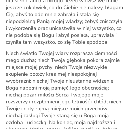
dla siebie ani dla nikogo. Jeżeli widzisz we mnie
jeszcze cokolwiek, co do Ciebie nie należy, błagam
Cię, abyś to ode mnie zabrała i stała się
niepodzielną Panią mojej władzy; żebyś zniszczyła
i wykorzeniła oraz unicestwiła w niej wszystko, co
nie podoba się Bogu i abyś posiała, uprawiała i
czyniła tam wszystko, co się Tobie spodoba.
Niech światło Twojej wiary rozprasza ciemności
mego ducha; niech Twoja głęboka pokora zajmie
miejsce mojej pychy; niech Twoje niezwykłe
skupienie położy kres mej niespokojnej
wyobraźni; niechaj Twoje nieustanne widzenie
Boga napełni moją pamięć Jego obecnością;
niechaj pożar miłości Serca Twojego moje
rozszerzy i rozpłomieni jego letniość i chłód; niech
Twoje cnoty zajmą miejsce moich grzechów;
niechaj zasługi Twoje staną się u Boga moją
ozdobą i ucieczką. Na koniec, moja najdroższa i