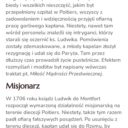
biedy i wszelkich nieszczęść, jakim był
przepełniony szpital w Poitiers, wszyscy z
zadowoleniem i wdzięcznością przyjęli ofiarną
pracę gorliwego kapłana. Niestety, nawet tam
wśród personelu znaleźli się intryganci, którzy
starali się oczernić ks. Ludwika. Pomówienia
zostały zdemaskowane, a młody kapelan złożył
rezygnację i udał się do Paryża. Tam przez
dłuższy czas prowadził życie pustelnicze. Efektem
rozmyślań i modlitw był napisany wówczas
traktat pt.
Miłość Mądrości Przedwiecznej
.
Misjonarz
W 1706 roku ksiądz Ludwik de Montfort
rozpoczął wymarzoną działalność misjonarską na
terenie diecezji Poitiers. Niestety, także tym razem
padł ofiarą fałszywych posądzeń. Po usunięciu z
terenu diecezji, kapłan udał się do Rzymu, by