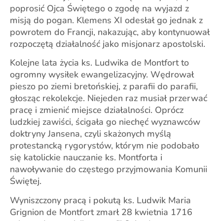
poprosić Ojca Świętego o zgodę na wyjazd z
misją do pogan. Klemens XI odesłał go jednak z
powrotem do Francji, nakazując, aby kontynuował
rozpoczętą działalność jako misjonarz apostolski.
Kolejne lata życia ks. Ludwika de Montfort to
ogromny wysiłek ewangelizacyjny. Wędrował
pieszo po ziemi bretońskiej, z parafii do parafii,
głosząc rekolekcje. Niejeden raz musiał przerwać
pracę i zmienić miejsce działalności. Oprócz
ludzkiej zawiści, ścigała go niechęć wyznawców
doktryny Jansena, czyli skażonych myślą
protestancką rygorystów, którym nie podobało
się katolickie nauczanie ks. Montforta i
nawoływanie do częstego przyjmowania Komunii
Świętej.
Wyniszczony pracą i pokutą ks. Ludwik Maria
Grignion de Montfort zmarł 28 kwietnia 1716