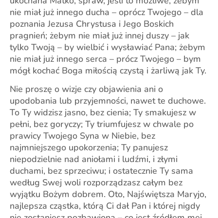
ukochana Matko, spraw, jeśli to możliwe, żebym
nie miał już innego ducha – oprócz Twojego – dla
poznania Jezusa Chrystusa i Jego Boskich
pragnień; żebym nie miał już innej duszy – jak
tylko Twoją – by wielbić i wysławiać Pana; żebym
nie miał już innego serca – prócz Twojego – bym
mógł kochać Boga miłością czystą i żarliwą jak Ty.
Nie proszę o wizje czy objawienia ani o
upodobania lub przyjemności, nawet te duchowe.
To Ty widzisz jasno, bez cienia; Ty smakujesz w
pełni, bez goryczy; Ty triumfujesz w chwale po
prawicy Twojego Syna w Niebie, bez
najmniejszego upokorzenia; Ty panujesz
niepodzielnie nad aniołami i ludźmi, i złymi
duchami, bez sprzeciwu; i ostatecznie Ty sama
według Swej woli rozporządzasz całym bez
wyjątku Bożym dobrem. Oto, Najświętsza Maryjo,
najlepsza cząstka, którą Ci dał Pan i której nigdy
nie zostaniesz pozbawiona – co jest źródłem mej