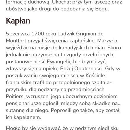
formację duchową. Ukochał przy tym ascezę oraz
ubóstwo jako drogi do podobania się Bogu.
Kapłan
5 czerwca 1700 roku Ludwik Grignion de
Montfort przyjął święcenia kapłańskie. Marzył o
wyjeździe na misje do kanadyjskich Indian. Skoro
jednak nie otrzymał na to zgody przełożonych,
postanowił nieść Ewangelię biednym i żyć,
zdawszy się na opiekę Bożej Opatrzności. Gdy w
poszukiwaniu swojego miejsca w Kościele
francuskim trafił do przepełnionego szpitala-
przytułku dla nędzarzy na przedmieściach
Poitiers, wzruszeni jego ubożuchnym odzieniem
pensjonariusze ogłosili między sobą składkę na…
sutannę dla niego. Poprosili go także, aby został
ich kapelanem.
Mogło by się wydawać, że w nędznym siedlisku