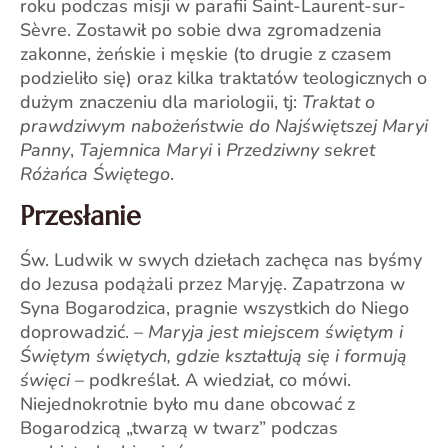
roku podczas misji w parafii Saint-Laurent-sur-
Sèvre. Zostawił po sobie dwa zgromadzenia
zakonne, żeńskie i męskie (to drugie z czasem
podzieliło się) oraz kilka traktatów teologicznych o
dużym znaczeniu dla mariologii, tj:
Traktat o
prawdziwym nabożeństwie do Najświętszej Maryi
Panny
,
Tajemnica Maryi
i
Przedziwny sekret
Różańca Świętego
.
Przesłanie
Św. Ludwik w swych dziełach zachęca nas byśmy
do Jezusa podążali przez Maryję. Zapatrzona w
Syna Bogarodzica, pragnie wszystkich do Niego
doprowadzić. –
Maryja jest miejscem świętym i
Świętym świętych, gdzie kształtują się i formują
święci
– podkreślał. A wiedział, co mówi.
Niejednokrotnie było mu dane obcować z
Bogarodzicą „twarzą w twarz” podczas