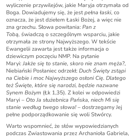
wyliczenie przywilejów, jakie Maryja otrzymała od
Boga. Dowiadujemy się, że jest
pełna łaski
, co
oznacza, że jest dziełem Łaski Bożej, a więc nie
zna grzechu. Słowa powitania:
Pan z
Tobą,
świadczą o szczególnym wsparciu, jakie
otrzymała ze strony Najwyższego. W tekście
Ewangelii zawarta jest także informacja o
dziewiczym poczęciu NMP. Na pytanie
Maryi:
Jakże się to stanie, skoro nie znam męża?
,
Niebiański Posłaniec odrzekł:
Duch Święty zstąpi
na Ciebie i moc Najwyższego osłoni Cię. Dlatego
też Święte, które się narodzi, będzie nazwane
Synem Bożym
(Łk 1,35). Z kolei w odpowiedzi
Maryi –
Oto Ja służebnica Pańska, niech Mi się
stanie według twego słowa!
– dostrzegamy Jej
pełne podporządkowanie się woli Stwórcy.
Warto wspomnieć, że słów wypowiedzianych
podczas Zwiastowania przez Archanioła Gabriela,