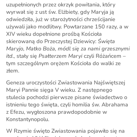
uzupełnionych przez okrzyk powitania, który
wyrwał się z ust św. Elżbiety, gdy Maryja ją
odwiedziła, już w starożytności chrześcijanie
używali jako modlitwy. Powtarzane 150 razy, a w
XIV wieku dopełnione prośbą Kościoła
skierowaną do Przeczystej Dziewicy:
Święta
Maryjo, Matko Boża, módl się za nami grzesznymi
itd.,
stały się
Psałterzem Maryi
czyli Różańcem –
tym szczególnym orężem Kościoła do walki ze
złem.
Geneza uroczystości Zwiastowania Najświętszej
Maryi Pannie sięga V wieku. Z następnego
stulecia pochodzi pierwsze pisane świadectwo o
istnieniu tego święta, czyli homilia św. Abrahama
z Efezu, wygłoszona prawdopodobnie w
Konstantynopolu.
W Rzymie święto Zwiastowania pojawiło się na