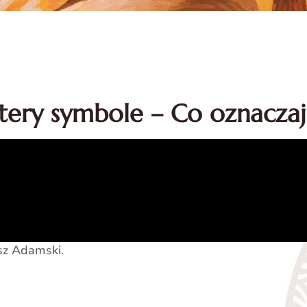
tery symbole – Co oznaczają
z Adamski.