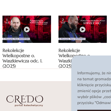
Rekolekcje
Rekolekcje
Wielkopostne o.
Wielkopostne o.
Waszkiewicza odc. 1.
Waszkiewicza odc. 2.
(2025)
(2025)
Informujemy, że ni
na temat gromadzo
kliknięcie przycis
zmienić opcje prze
wybór plików „cook
przycisku "Odmawia