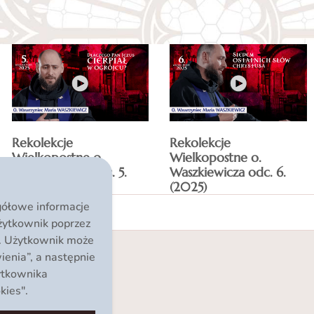
Rekolekcje
Rekolekcje
Wielkopostne o.
Wielkopostne o.
Waszkiewicza odc. 5.
Waszkiewicza odc. 6.
(2025)
(2025)
egółowe informacje
żytkownik poprzez
”. Użytkownik może
ienia”, a następnie
żytkownika
kies".