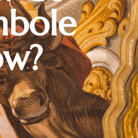
mbole
ów?