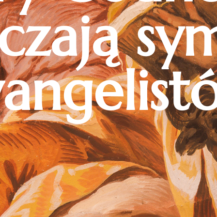
czają sy
angelist