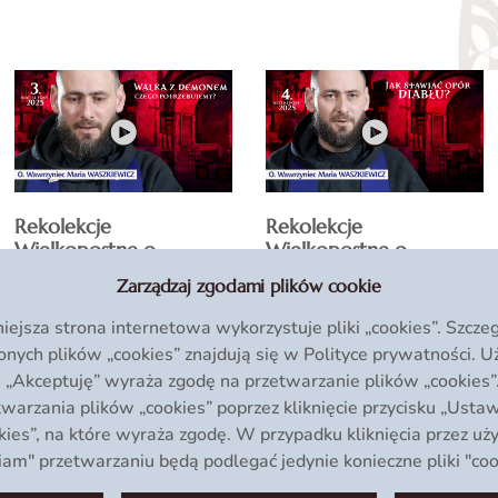
Rekolekcje
Rekolekcje
Wielkopostne o.
Wielkopostne o.
Waszkiewicza odc. 3.
Waszkiewicza odc. 4.
Zarządzaj zgodami plików cookie
(2025)
(2025)
niejsza strona internetowa wykorzystuje pliki „cookies”. Szcz
nych plików „cookies” znajdują się w
Polityce prywatności
. U
ku „Akceptuję” wyraża zgodę na przetwarzanie plików „cookies
twarzania plików „cookies” poprzez kliknięcie przycisku „Ustaw
ies”, na które wyraża zgodę. W przypadku kliknięcia przez u
m" przetwarzaniu będą podlegać jedynie konieczne pliki "coo