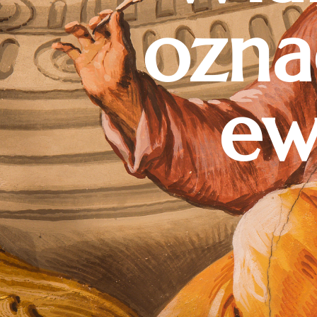
ozna
ew