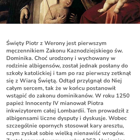
Święty Piotr z Werony jest pierwszym
męczennikiem Zakonu Kaznodziejskiego św.
Dominika. Choć urodzony i wychowany w
rodzinie albigensów, został jednak posłany do
szkoły katolickiej i tam po raz pierwszy zetknął
się z Wiarą Świętą. Odtąd przylgnął do Niej
całym sercem, tak że w końcu postanowił
wstąpić do zakonu dominikanów. W roku 1250
papież Innocenty IV mianował Piotra
inkwizytorem całej Lombardii. Ten prowadził z
albigensami liczne dysputy i dyskusje. Wobec
szczególnie opornych stosował kary aresztu,
czym zyskał sobie wielką nienawiść wrogów.