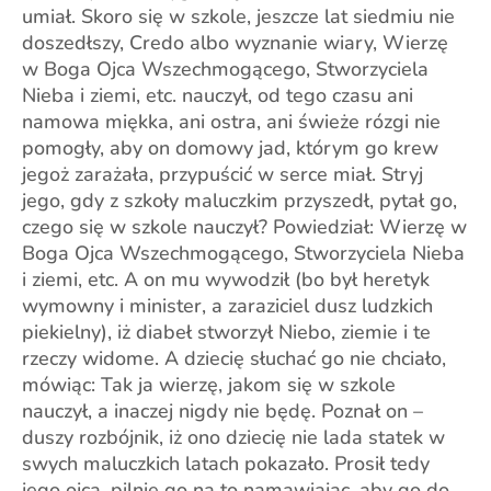
umiał. Skoro się w szkole, jeszcze lat siedmiu nie
doszedłszy, Credo albo wyznanie wiary, Wierzę
w Boga Ojca Wszechmogącego, Stworzyciela
Nieba i ziemi, etc. nauczył, od tego czasu ani
namowa miękka, ani ostra, ani świeże rózgi nie
pomogły, aby on domowy jad, którym go krew
jegoż zarażała, przypuścić w serce miał. Stryj
jego, gdy z szkoły maluczkim przyszedł, pytał go,
czego się w szkole nauczył? Powiedział: Wierzę w
Boga Ojca Wszechmogącego, Stworzyciela Nieba
i ziemi, etc. A on mu wywodził (bo był heretyk
wymowny i minister, a zaraziciel dusz ludzkich
piekielny), iż diabeł stworzył Niebo, ziemie i te
rzeczy widome. A dziecię słuchać go nie chciało,
mówiąc: Tak ja wierzę, jakom się w szkole
nauczył, a inaczej nigdy nie będę. Poznał on –
duszy rozbójnik, iż ono dziecię nie lada statek w
swych maluczkich latach pokazało. Prosił tedy
jego ojca, pilnie go na to namawiając, aby go do