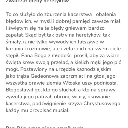
Zwalczał błędy heretyków
To co służyło do zburzenia kacerstwa i obalenia
błędów ich, w myśli i dobrej pamięci zawsze miał
i świętym się na te błędy gniewem bardzo
zapalał. Skąd był tak ostry na heretyków, tak
śmiały, iż nie tylko wywody ich fałszywe w
kazaniu i rozmowie, ale i żelazo ich na swem ciele
stępił. Pana Boga z młodości prosił, aby za wiarę
święta krew swoją przelać, a kielich męki jego pić
mógł. Postawiony na urzędzie kaznodziejskim,
jako trąba Gedeonowa zabrzmiał i na głos jego
wszystka prawie ziemia Włoska uszy podniosła.
Błogosławił go, kto go słuchał, a kto na sprawy
żywota jego patrzał, obronę wiary, psowanie
kacerstwa, podźwignienie krzyża Chrystusowego
każdy mu przypisać musiał.