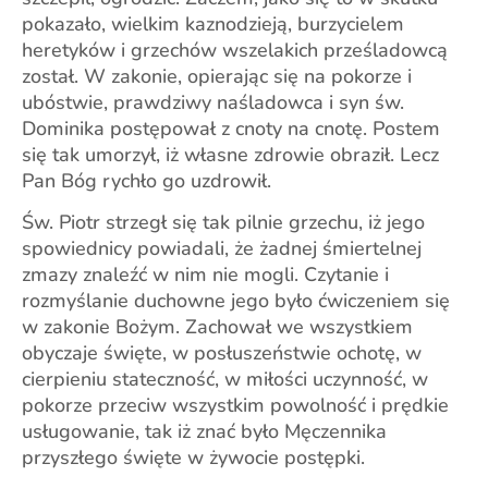
pokazało, wielkim kaznodzieją, burzycielem
heretyków i grzechów wszelakich prześladowcą
został. W zakonie, opierając się na pokorze i
ubóstwie, prawdziwy naśladowca i syn św.
Dominika postępował z cnoty na cnotę. Postem
się tak umorzył, iż własne zdrowie obraził. Lecz
Pan Bóg rychło go uzdrowił.
Św. Piotr strzegł się tak pilnie grzechu, iż jego
spowiednicy powiadali, że żadnej śmiertelnej
zmazy znaleźć w nim nie mogli. Czytanie i
rozmyślanie duchowne jego było ćwiczeniem się
w zakonie Bożym. Zachował we wszystkiem
obyczaje święte, w posłuszeństwie ochotę, w
cierpieniu stateczność, w miłości uczynność, w
pokorze przeciw wszystkim powolność i prędkie
usługowanie, tak iż znać było Męczennika
przyszłego święte w żywocie postępki.