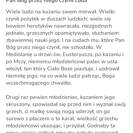
Pan Bóg przez niego czynił cuda
Wiele ludzi na kazaniu swem miewał. Wielki
czynił pożytek w duszach ludzkich; wiele się
bowiem heretyków nawracało, niezgodnych
jednało, grzesznych opamiętywało, słuchaniem
zbawiennej nauki jego. I na cudach mu, które Pan
Bóg przez niego czynił, nie schodziło. W
Mediolanie u drzwi św. Eusteryusza, po kazaniu i
po Mszy, niememu młodzieńcowi palec w usta
włożył, ten który Ciało Boże piastuje, i uzdrowił
niemotę jego; na co wiele ludzi patrząc, Boga
wszechmogącego chwaliło.
Drugi raz pewien młodzieniec, kazaniem jego
skruszony, spowiadał się przed nim i wyznał swój
grzech, iż matkę swoją nogą uderzył; on go
surowo z płaczem o to karał, wielkość grzechu
młodzieńcowi ukazując, i przydał: Godnaby ta
noga ucięcia; jednak inną mu pokutę naznaczył.