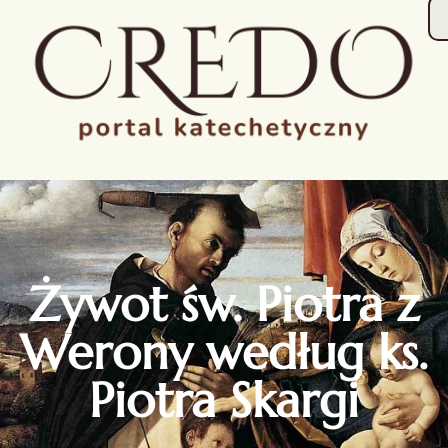
Żywot św. Piotra z
Werony według ks.
Piotra Skargi