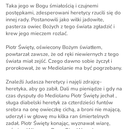
Taka jego w Bogu śmiałością i czujnemi
postępkami, zdesperowani heretycy rzucili się do
innej rady. Postanowili jako wilki jadowite,
pasterza owiec Bożych z tego świata zgładzić i
krew jego mieczem rozlać.
Piotr Święty, oświecony Bożym światłem,
powtarzał zawsze, że od ręki niewiernych z tego
świata miał zejść. Czego dawno sobie życzył i
prorokował, że w Mediolanie ma być pogrzebany.
Znaleźli Judasza heretycy i najęli zdrajcę-
heretyka, aby go zabił. Dali mu pieniądze i gdy na
czas dysputy do Mediolanu Piotr Święty jechał ,
sługa diabelski heretyk za czterdzieści funtów
srebra na onę owieczkę cichą, a broni nie mającą,
uderzył i w głowę mu kilka ran śmiertelnych
zadał. Piotr Święty konając, wyznawał wiarę,