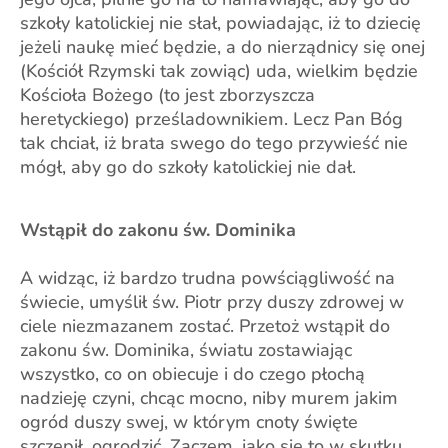
szkoły katolickiej nie słał, powiadając, iż to dziecię
jeżeli naukę mieć będzie, a do nierządnicy się onej
(Kościół Rzymski tak zowiąc) uda, wielkim będzie
Kościoła Bożego (to jest zborzyszcza
heretyckiego) prześladownikiem. Lecz Pan Bóg
tak chciał, iż brata swego do tego przywieść nie
mógł, aby go do szkoły katolickiej nie dał.
Wstąpił do zakonu św. Dominika
A widząc, iż bardzo trudna powściągliwość na
świecie, umyślił św. Piotr przy duszy zdrowej w
ciele niezmazanem zostać. Przetoż wstąpił do
zakonu św. Dominika, światu zostawiając
wszystko, co on obiecuje i do czego płochą
nadzieję czyni, chcąc mocno, niby murem jakim
ogród duszy swej, w którym cnoty święte
szczepił, ogrodzić. Zaczem, jako się to w skutku