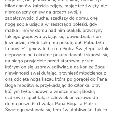
Młodzian ów żałością zdjęty, mając też święty, ale
nierozważny gniew na grzech swój, z
zapalczywości ducha, szedłszy do domu, onę
nogę sobie uciął; a wrzeszcząc z boleści, gdy
matka i inni w domu nad nim płakali, przyczyny
takiego głupstwa pytając się, powiedział, iż on
kaznodzieja Piotr taką mu pokutę dał. Pobudziła
ta powieść gniew ludzki na Piotra Świętego, iż tak
nieprzystojne i okrutne pokuty dawał, i skarżyli się
na niego przyjaciele przed starszym, przed
którym on się usprawiedliwiał, a na koniec Bogu i
niewinności swej dufając, przynieść młodzieńca z
oną odcięta nogą kazał, którą po gorącej do Pana
Boga modlitwie, przykładając do członka, przy
którym była, cudownie wnetże mocą Boską
uzdrowił i spoił tak, iż człowiek on zdrowo do
domu poszedł, chwaląc Pana Boga, a Piotra
Świętego wsławiła się tem świątobliwość. Takich