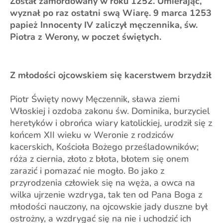
Został zamordowany w roku 1252. Umierając,
wyznał po raz ostatni swą Wiarę. 9 marca 1253
papież Innocenty IV zaliczył męczennika, św.
Piotra z Werony, w poczet świętych.
Z młodości ojcowskiem się kacerstwem brzydził
Piotr Święty nowy Męczennik, sława ziemi
Włoskiej i ozdoba zakonu św. Dominika, burzyciel
heretyków i obrońca wiary katolickiej, urodził się z
końcem XII wieku w Weronie z rodziców
kacerskich, Kościoła Bożego prześladowników;
róża z ciernia, złoto z błota, błotem się onem
zarazić i pomazać nie mogło. Bo jako z
przyrodzenia człowiek się na węża, a owca na
wilka ujrzenie wzdryga, tak ten od Pana Boga z
młodości nauczony, na ojcowskie jady duszne był
ostrożny, a wzdrygać się na nie i uchodzić ich