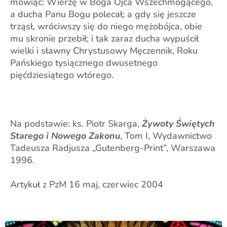
mówiąc: Wierzę w Boga Ojca Wszechmogącego,
a ducha Panu Bogu polecał; a gdy się jeszcze
trząsł, wróciwszy się do niego mężobójca, obie
mu skronie przebił; i tak zaraz ducha wypuścił
wielki i sławny Chrystusowy Męczennik, Roku
Pańskiego tysiącznego dwusetnego
pięćdziesiątego wtórego.
Na podstawie: ks. Piotr Skarga,
Żywoty Świętych
Starego i Nowego Zakonu
, Tom I, Wydawnictwo
Tadeusza Radjusza „Gutenberg-Print”, Warszawa
1996.
Artykuł z PzM 16 maj, czerwiec 2004