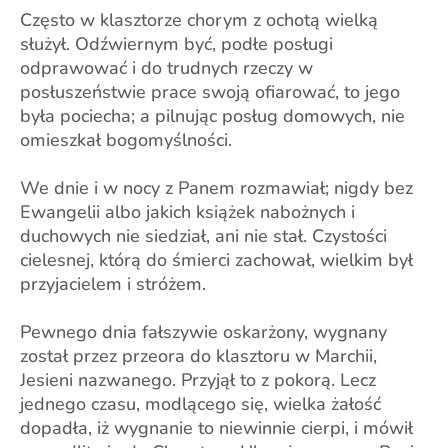
Często w klasztorze chorym z ochotą wielką
służył. Odźwiernym być, podłe posługi
odprawować i do trudnych rzeczy w
posłuszeństwie prace swoją ofiarować, to jego
była pociecha; a pilnując posług domowych, nie
omieszkał bogomyślności.
We dnie i w nocy z Panem rozmawiał; nigdy bez
Ewangelii albo jakich książek nabożnych i
duchowych nie siedział, ani nie stał. Czystości
cielesnej, którą do śmierci zachował, wielkim był
przyjacielem i stróżem.
Pewnego dnia fałszywie oskarżony, wygnany
został przez przeora do klasztoru w Marchii,
Jesieni nazwanego. Przyjął to z pokorą. Lecz
jednego czasu, modlącego się, wielka żałość
dopadła, iż wygnanie to niewinnie cierpi, i mówił