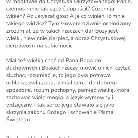
w modlitwie do Chrystusa Ukrzyżowanego: Panie,
czemuś mnie tak sądzić dopuścił? Cóżem ja
winien? Aż usłyszał głos: A ja co winien, iż mnie
takiego widzisz? Tym słowem dziwnie ochłodzony
zrozumiał, że w takich rzeczach dar Boży jest
wielki, niewinnie cierpieć, a obraz Chrystusowej
cierpliwości na sobie nosić.
Miał też wielką chęć od Pana Boga do
duchownych i Boskich rzeczy, mówić o nich, czytać,
słuchać, rozumieć je, to jego była potrawa i
ochłoda; zwłaszcza, iż miał serce do dobrego
sposobne, rozum pochopny, pamięć wielką, która
zachować wiele mogła, a język wymowny i
wdzięczny. I tak serce jego stawało się jako
skrzynia zakonu Bożego i schowanie Pisma
Świętego.