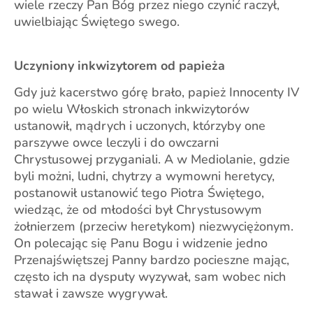
wiele rzeczy Pan Bóg przez niego czynić raczył,
uwielbiając Świętego swego.
Uczyniony inkwizytorem od papieża
Gdy już kacerstwo górę brało, papież Innocenty IV
po wielu Włoskich stronach inkwizytorów
ustanowił, mądrych i uczonych, którzyby one
parszywe owce leczyli i do owczarni
Chrystusowej przyganiali. A w Mediola­nie, gdzie
byli możni, ludni, chytrzy a wymowni heretycy,
postanowił ustanowić tego Piotra Świętego,
wiedząc, że od młodości był Chrystusowym
żołnierzem (przeciw heretykom) niezwyciężonym.
On polecając się Panu Bogu i widzenie jedno
Przenajświętszej Panny bardzo pocieszne mając,
często ich na dysputy wyzywał, sam wobec nich
stawał i zawsze wygrywał.